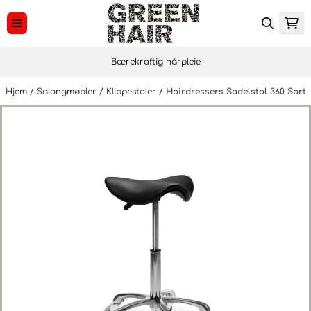
Hopp til innhold
Bærekraftig hårpleie
Hjem
/
Salongmøbler
/
Klippestoler
/
Hairdressers Sadelstol 360 Sort