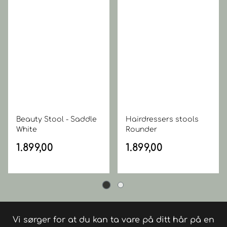
Beauty Stool - Saddle
Hairdressers stools
White
Rounder
1.899,00
1.899,00
Vi sørger for at du kan ta vare på ditt hår på en