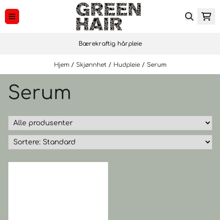
Hopp til innhold
Bærekraftig hårpleie
Hjem
/
Skjønnhet
/
Hudpleie
/
Serum
Serum