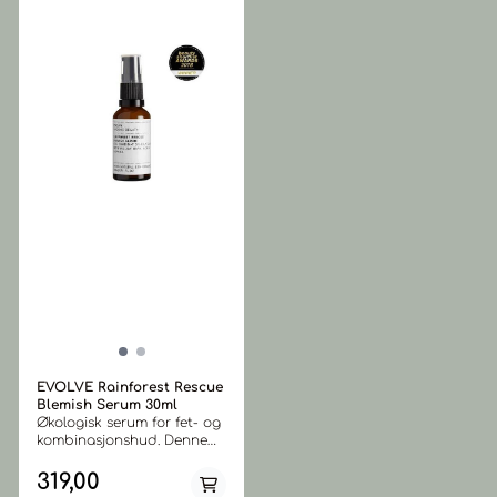
EVOLVE Rainforest Rescue
Blemish Serum 30ml
Økologisk serum for fet- og
kombinasjonshud. Denne
naturlige, men kraftige
hudbehandlingen er ideell
319,00
på hud utsatt for