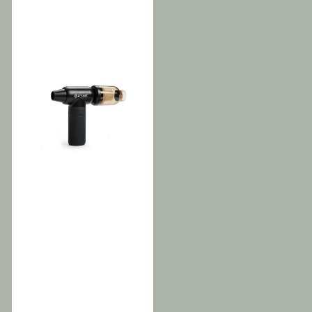
Turbomotor med høy
hastighet Størrelse: 129,5 cm
høy 7,7 cm lang Vekt: 285 g
Tekniske funksjoner: 45 watt
Turbomotor med høy
hastighet Utgang: 10
meter/sekund. Batteritid: ca
30 minutter Ladetid: ca 2,5
timer Innebygd lampe
Inkludert: 2 dyser 1
ladeledning med USB (45
cm lang) Vennligst merk:
denne hårføneren blåser
bare kald luft.