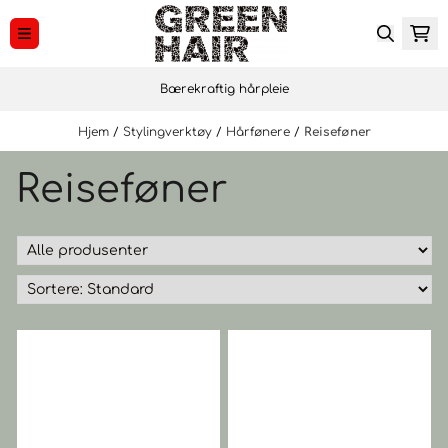
Hopp til innhold
Bærekraftig hårpleie
Hjem
/
Stylingverktøy
/
Hårfønere
/
Reiseføner
Reiseføner