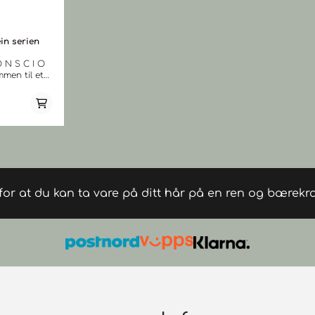
in serien
 N S C I O
r i
velse av
 gjennom vår
es, etiske og
r som pleier
et. Designet
a hvor vi
g natur.
pleie
 for at du kan ta vare på ditt hår på en ren og bærekra
organiske og
er som
 gir næring
 dette
mikalier,
der håret,
r det som
emballasje er
teriale som
.
rien: Et