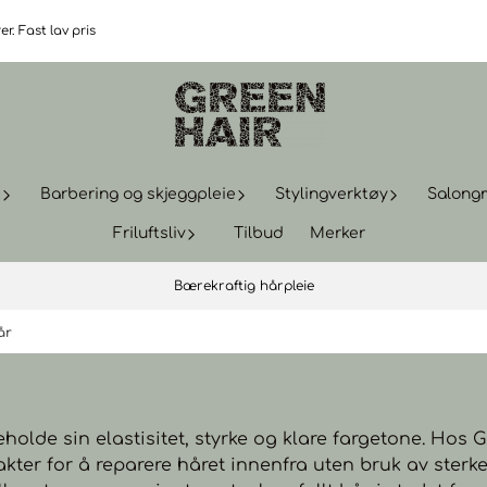
r. Fast lav pris
t
Barbering og skjeggpleie
Stylingverktøy
Salong
Friluftsliv
Tilbud
Merker
Bærekraftig hårpleie
år
eholde sin elastisitet, styrke og klare fargetone. Hos G
kter for å reparere håret innenfra uten bruk av sterke k