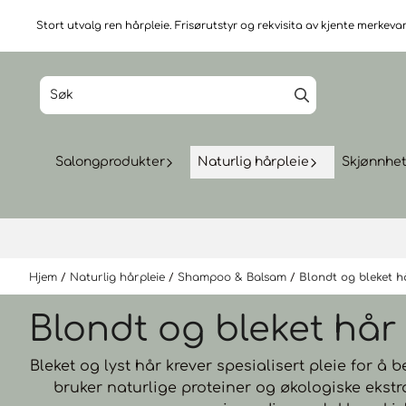
Hopp til innhold
Stort utvalg ren hårpleie. Frisørutstyr og rekvisita av kjente merkevare
Salongprodukter
Naturlig hårpleie
Skjønnhe
Hjem
/
Naturlig hårpleie
/
Shampoo & Balsam
/
Blondt og bleket h
Blondt og bleket hår
Bleket og lyst hår krever spesialisert pleie for å b
bruker naturlige proteiner og økologiske ekstra