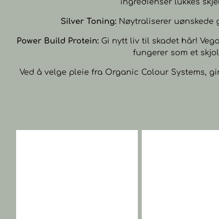
ingredienser lukkes skjel
Silver Toning:
Nøytraliserer uønskede g
Power Build Protein:
Gi nytt liv til skadet hår! V
fungerer som et skjold
Ved å velge pleie fra Organic Colour Systems, 