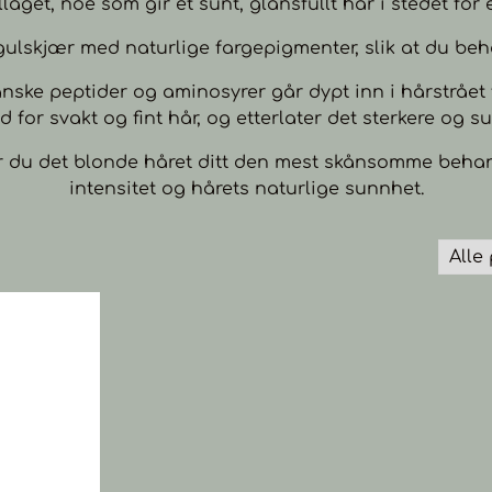
laget, noe som gir et sunt, glansfullt hår i stedet for 
ulskjær med naturlige fargepigmenter, slik at du beho
eganske peptider og aminosyrer går dypt inn i hårstrået
 for svakt og fint hår, og etterlater det sterkere og sun
gir du det blonde håret ditt den mest skånsomme beha
intensitet og hårets naturlige sunnhet.