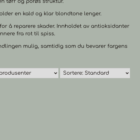
en tørr og porøs struktur.
lder en kald og klar blondtone lenger.
 for å reparere skader. Innholdet av antioksidanter
nere fra rot til spiss.
ndlingen mulig, samtidig som du bevarer fargens