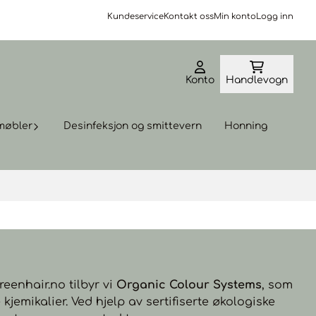
Kundeservice
Kontakt oss
Min konto
Logg inn
Konto
Handlevogn
møbler
Desinfeksjon og smittevern
Honning
reenhair.no tilbyr vi
Organic Colour Systems
, som
jemikalier. Ved hjelp av sertifiserte økologiske