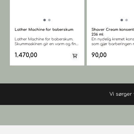
Lather Machine for baberskum
Shaver Cream konsent
236 ml
Lather Machine for baberskum.
En nydelig kremet kons
Skummaskinen gir en varm og fin
som gjør barberingen
barberkrem som mykgjør selv det
høvel eller barberkniv ti
mest tøffe skjegget. Kombiner med
Barberkrem for Lather
1.470,00
90,00
konsentrert barberkrem art.nr. 1923.
barbermaskinen art.nr. 
Skumet beroliger hude
porene og løfte hårene,
jevnere og tettere barb
Størrelse: 236 ml.
Vi sørger