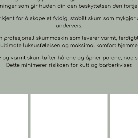
ninger som gir huden din den beskyttelsen den fortje
r kjent for å skape et fyldig, stabilt skum som mykgjør
underveis.
n profesjonell skummaskin som leverer varmt, ferdigb
ultimate luksusfølelsen og maksimal komfort hjemme e
og varmt skum løfter hårene og åpner porene, noe som
Dette minimerer risikoen for kutt og barberkviser.