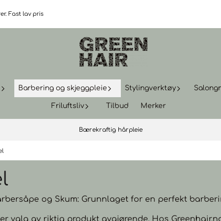
r. Fast lav pris
t
Barbering og skjeggpleie
Stylingverktøy
Salong
Friluftsliv
Tilbud
Merker
Bærekraftig hårpleie
el
l
rbersåpe og Skum: Grunnlaget for en perfekt barber
er valg av riktig produkt avgjørende. Hos Greenhair.no