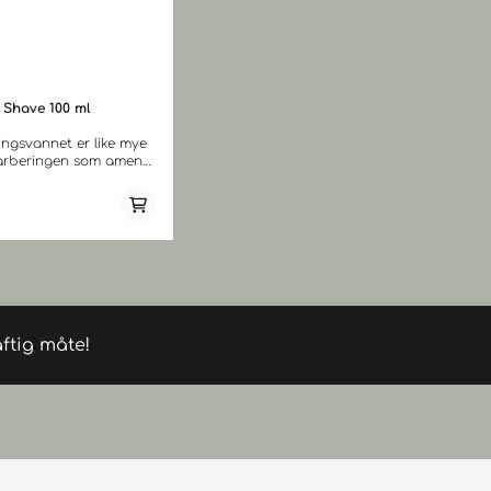
r Shave 100 ml
ingsvannet er like mye
arberingen som amen
n. Det avrunder det
mle ritualet med full
 etterlater huden frisk
nde. Når eksperter som
bererne har satt det
 de påviste
, desinfiserende og
grediensene som
heksehassel, rosmarin
kk ikke mangle. Den
ftig måte!
ete duften av mandarin
e følger deg gjennom
und.
ingsflasken er også
 giljotinen, som er
r Reuzel-
kter. Reuzel
r produsert i USA uten