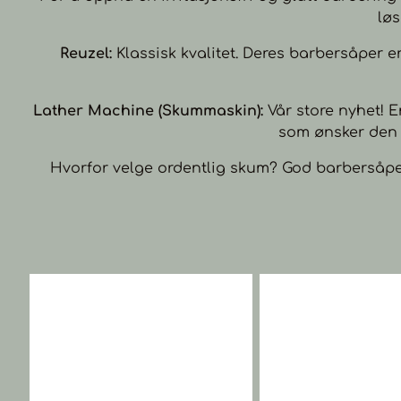
løs
Reuzel:
Klassisk kvalitet. Deres barbersåper e
Lather Machine (Skummaskin):
Vår store nyhet! E
som ønsker den 
Hvorfor velge ordentlig skum? God barbersåpe 