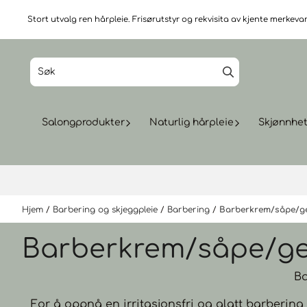
Hopp til innhold
Stort utvalg ren hårpleie. Frisørutstyr og rekvisita av kjente merkevare
Salongprodukter
Naturlig hårpleie
Skjønnhe
Hjem
/
Barbering og skjeggpleie
/
Barbering
/
Barberkrem/såpe/g
Barberkrem/såpe/ge
Ba
For å oppnå en irritasjonsfri og glatt barbering 