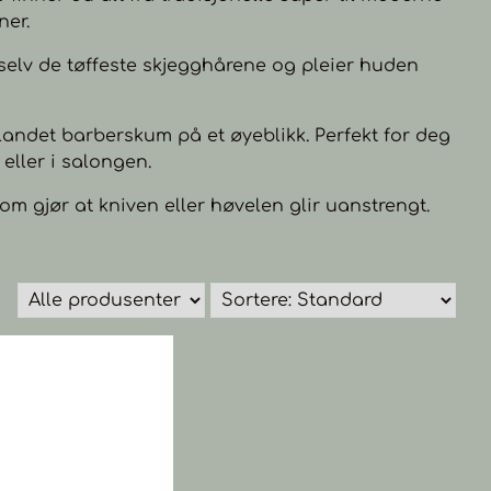
ner.
 selv de tøffeste skjegghårene og pleier huden
landet barberskum på et øyeblikk. Perfekt for deg
ller i salongen.
 gjør at kniven eller høvelen glir uanstrengt.