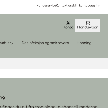
Kundeservice
Kontakt oss
Min konto
Logg inn
Konto
Handlevogn
møbler
Desinfeksjon og smittevern
Honning
ing
 finner du alt fra tradisjonelle såper til moderne