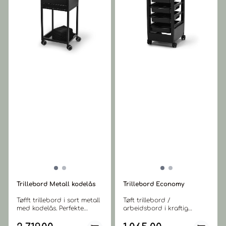
Størrelse: H91,5 x B36 x D41
cm
Trillebord Metall kodelås
Trillebord Economy
Tøfft trillebord i sort metall
Tøft trillebord /
med kodelås. Perfekte
arbeidsbord i kraftig
løsningen for sikker og
design. Et økonomisk smart
praktisk oppbevaring av
alternativ. Trillebord i plast