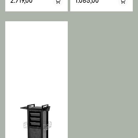
2.719,00
1.065,00
dine eiendeler. Laget av
som holder orden på dine
høykvalitets metall og
verktøy. Kommer
utstyrt med
flatpakket. Hyllene kan
en sikker kodelås som
settes på toppen for
gir beskyttelse og sikkerhet.
utvidet arbeidsområde.
Kommer også med holder
Teknisk: 5 skuffer Plasthjul
for mobiltelefon.
Utvidbar topp med
Trillebordet kan brukes til å
skuffene fønholder
lagre en rekke ting
som smykker, verdifulle
dokumenter, elektronikk,
kontanter og mer. Ideell for
både salong, hjem og
kontor. Fleksible hjul gjør
den enkel å flytte og
plassere der man ønsker.
Bruk av kodelås; sett din
personlige kode og ha
full kontroll over hvem som
kan åpne trillebordet og få
tilgang til innholdet. Koden
kan enkelt endres. Teknisk: 2
skuffer Kodelås for øverste
skuff 3 varmebestandige
holdere for varmt verktøy 2
magnetiske skåler
Magnetisk overflate
Fønholder