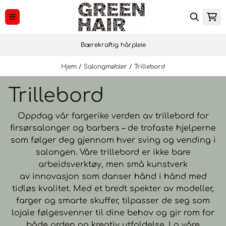
Hopp til innhold
Bærekraftig hårpleie
Hjem
/
Salongmøbler
/
Trillebord
Trillebord
Oppdag vår fargerike verden av trillebord for
firsørsalonger og barbers – de trofaste hjelperne
som følger deg gjennom hver sving og vending i
salongen. Våre trillebord er ikke bare
arbeidsverktøy, men små kunstverk
av innovasjon som danser hånd i hånd med
tidløs kvalitet. Med et bredt spekter av modeller,
farger og smarte skuffer, tilpasser de seg som
lojale følgesvenner til dine behov og gir rom for
både orden og kreativ utfoldelse. La våre