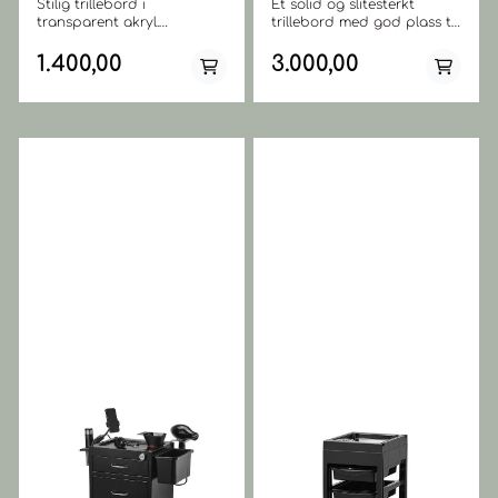
Stilig trillebord i
Et solid og slitesterkt
transparent akryl.
trillebord med god plass til
Overflaten/bordet kan
hårverktøy og tilbehør. Seks
merkes med din klients
romslige skuffer som kan
1.400,00
3.000,00
navn for å unngå feil under
nås fra begge sider av
farging. To magnetiske
vognen og som enkelt kan
merkepenner med viskelær
dras ut fra ønsket side og
som kan festes til
som gjør det enkelt å
stativstangen eller
sortere alt på en måte som
metallbraketten
passer deg. Skuffene er
er inkludert. Trillebordet
enkle å ta ut og plasseres
består av gjennomsiktig
på toppen. Når toppen er
akryl, 2 x kvalitetsmarkører
brettet ut, kan
med viskelær, 3 x
arbeidsområdet på toppen
innebygde fargeskåler som
romme en hårføner, to
ikke sklir eller velter. Teknisk:
fargeskåler, flere små
Høyde 54 til 93 cm
verktøy som børster og
justerbart Stille og
enkelt et stylingverktøy.
hårvennlige plasthjul
Meget holdbart trillebord
Størrelse 47,5 x 30 cm 3
med masse plass for alt av
innebygde fargeskåler.
verktøy og rekvisita du
trenger. Fordel: Store
gummihjul som reduserer
muligheten for at hår fester
seg i hjulene. Lett å trille
over gulvet. Teknisk: 6
skuffer Store gummihjul
Utvidbar topp fønholder