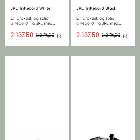
JRL Trillebord White
JRL Trillebord Black
En praktisk og solid
En praktisk og solid
trillebord fra JRL med
trillebord fra JRL med
metalldeksel for ekstra
metalldeksel for ekstra
beskyttelse og holdbarhet.
beskyttelse og holdbarhet.
2.137,50
2.137,50
2.375,00
2.375,00
Et solid og slitesterkt
Et solid og slitesterkt
trillebord med god plass til
trillebord med god plass til
hårverktøy og tilbehør De
hårverktøy og tilbehør De
fem skuffene er avtakbare,
fem skuffene er avtakbare,
og den øverste skuffen er
og den øverste skuffen er
delt inn i rom for
delt inn i rom for
oppbevaring av mindre
oppbevaring av mindre
gjenstander. På sidene
gjenstander. På sidene
finner du holdere designet
finner du holdere designet
for hårføner. Mål: Høyde:
for hårføner. Mål: Høyde:
91,5 cm Bredde: 29,5 cm
91,5 cm Bredde: 29,5 cm
Lengde: 39,3 cm Teknisk: 5
Lengde: 39,3 cm Teknisk: 5
skuffer, avtakbare
skuffer, avtakbare
fønholder Metallramme
fønholder Metallramme