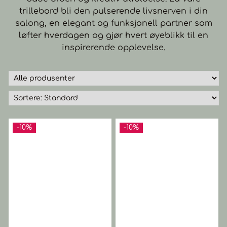
trillebord bli den pulserende livsnerven i din
salong, en elegant og funksjonell partner som
løfter hverdagen og gjør hvert øyeblikk til en
inspirerende opplevelse.
-10%
-10%