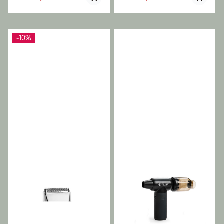
en meget stillegående
å irritere huden. Kommer i
barbermaskin som gir
tøff sort farge med
"close shaving" uten å
elegante detaljer i krom.
irritere huden. Kommer i
JRL Onyx Single Foil Pro
deligat Ghost white farge
Shaver har Patentert
-10%
med elegante detaljer i
"Magnetic Levitation
krom. Har Patentert
Technology" som betyr lite
"Magnetic Levitation
støy på grunn av
Technology" som betyr lite
magnetisk
støy på grunn av
levitasjonsbladsystem som
magnetisk
suspenderer bladene uten
levitasjonsbladsystem som
fysisk støtte, og samtidig
suspenderer bladene uten
gir derfor også en jevnere
fysisk støtte, og samtidig
barbering. Hodets
gir derfor også en jevnere
ultratynne og hudvennlig
barbering. Hodets
folie gir supernær
ultratynne og hudvennlig
kuttytelse uten å påføre
folie gir supernær
trykk mot huden. JRL Pro
kuttytelse uten å påføre
Shaver har en ny slitesterk
trykk mot huden. JRL Ghsot
og langvarig folie. Motoren
Onyx Shaver har en ny
er høyeffektiv med 8000
slitesterk og langvarig folie.
RPM. LED-skjerm viser
Motoren er høyeffektiv
batteristatus. En smidig
med 8000 RPM. LED-skjerm
barbermaskin med statue
viser batteristatus. En
off the art klippehode med
smidig barbermaskin med
tynn folie for en behagelig
statue off the art
og god barbering uten å
klippehode med tynn folie
påføre press mot huden.