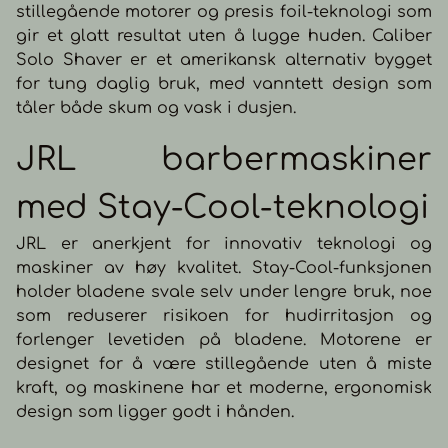
stillegående motorer og presis foil-teknologi som
160 °C – 200 °C Brukstid: 30–
50 min. avhengig av
gir et glatt resultat uten å lugge huden. Caliber
temperatur 1 meter USB-C
Solo Shaver er et amerikansk alternativ bygget
ladekabel inkludert
for tung daglig bruk, med vanntett design som
tåler både skum og vask i dusjen.
JRL barbermaskiner
med Stay-Cool-teknologi
JRL er anerkjent for innovativ teknologi og
maskiner av høy kvalitet. Stay-Cool-funksjonen
holder bladene svale selv under lengre bruk, noe
som reduserer risikoen for hudirritasjon og
forlenger levetiden på bladene. Motorene er
designet for å være stillegående uten å miste
kraft, og maskinene har et moderne, ergonomisk
design som ligger godt i hånden.