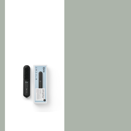
metallskall, kombinerer
hud uten å irritere Clean
Ifølge en studie publisert i
denne barbermaskinen
up hairstyles - Perfekt for
Journal of Electronic
funksjonalitet med estetikk.
etterbehandling av korte
Maintenance (2023), kan
Caliber Solo Shaver er
og "close-shaved" frisyrer
regelmessig bruk av
designet for allsidighet og
Shave Fast - Ultra
trykkluft redusere
er IPX4 vanntett, noe som
høyhastighets presisjon
feilmarginer i elektronikk
gjør den perfekt for bruk i
skjærehoder gir en rask,
med opptil 35 % ved å
dusjen eller for enkel
nær barbering
forhindre oppbygging av
rengjøring under rennende
støv og partikler som kan
vann. Den intuitive LED-
føre til overoppheting og
skjermen holder deg
funksjonssvikt. Videre
informert om batterinivåer
anbefaler eksperter innen
og driftsstatus, og sikrer at
IT-vedlikehold Stylance Air
du alltid er klar for en
Duster for sin evne til å nå
perfekt barbering. I tillegg,
vanskelig tilgjengelige
med USB-C-lading, vil du
områder uten behov for
glede deg over rask og
demontering, noe som
praktisk strøm, og tilbyr
sparer tid og reduserer
opptil to timers uavbrutt
risikoen for fysisk skade på
bruk på full lading. Si farvel
komponenter. Konklusjon:
til dårlig barbering og hei
Med Stylance Air Duster,
til en ny standard for
Black fra Bravehead får du
presisjon og stil. Med
en profesjonell, pålitelig og
Caliber Solo Shaver får du
miljøbevisst løsning for
et produkt som ikke bare
rengjøring av elektronikk
ser bra ut, men som også
og presisjonsutstyr.
yter på høyeste nivå.
Produktets avanserte
Funksjoner: 8000 rpm.
tekniske egenskaper