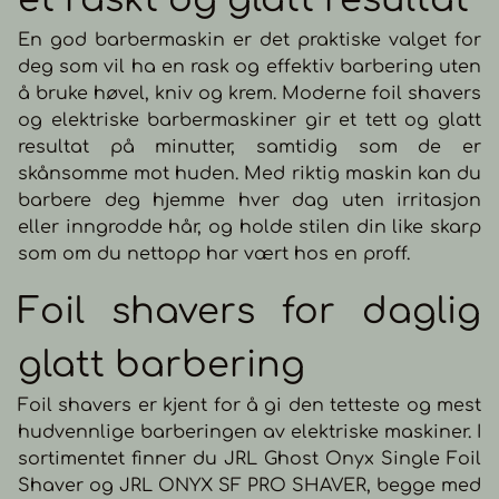
indikatorer viser gjeldende
styling på farten. Ta den
ladenivå Tekniske
med på jobb,
En god barbermaskin er det praktiske valget for
funksjoner: Batteri: 11,1 V /
treningsstudio eller til og
deg som vil ha en rask og effektiv barbering uten
2000 mAh Ladeinngang: 5
med på flyturen ✈️. Enkelt
V / 2 A (Type-C-kabel)
glatt ut frizzy hår, gi volum
å bruke høvel, kniv og krem. Moderne foil shavers
Ladetid: 2 timer 3
eller lag strandbølger i ditt
og elektriske barbermaskiner gir et tett og glatt
hastighetsinnstillinger
hår. Unisex verktøy - For
Driftstid etter
herrer, nå kan man oppnå
resultat på minutter, samtidig som de er
hastighet/innstilling: Lav: ≤
det perfekte skjegget
skånsomme mot huden. Med riktig maskin kan du
2 t, Medium: ≤ 1 t, Høy: ≤ 2,5
man alltid har ønsket seg.
min. Børsteløs motor: 110 000
Fordeler: Trådløst
barbere deg hjemme hver dag uten irritasjon
±10 % o/min
multiverktøy – Retting,
eller inngrodde hår, og holde stilen din like skarp
oppfriskninger,
strandbølger til volum
som om du nettopp har vært hos en proff.
Unisex – Form skjegget og
style håret med letthet
Foil shavers for daglig
Ingen brennende hender
under bruk Lett og slank
design 113 g – Klar til bruk
glatt barbering
uansett hvor du er Myk
berøring for en
førsteklasses følelse
Foil shavers er kjent for å gi den tetteste og mest
Tekniske funksjoner:
Litiumbatteri –
hudvennlige barberingen av elektriske maskiner. I
flymodusplugg✈️ Keramisk
sortimentet finner du JRL Ghost Onyx Single Foil
belegg for stabil varme
ION-teknologi for frizzfritt
Shaver og JRL ONYX SF PRO SHAVER, begge med
hår Justerbar temperatur