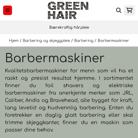
Hopp til innhold
Bærekraftig hårpleie
Hjem
/
Barbering og skjeggpleie
/
Barbering
/
Barbermaskiner
Barbermaskiner
Kvalitetsbarbermaskiner for menn som vil ha et
raskt og presist resultat hjemme. I sortimentet
finner du foil shavers og elektriske
barbermaskiner fra anerkjente merker som JRL,
Caliber, Andis og Bravehead, alle bygget for kraft,
lang levetid og hudvennlig barbering. Enten du
foretrekker en daglig glatt barbering eller skal
trimme skjeggkanter, finner du en maskin som
passer dine behov.