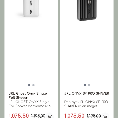
JRL Ghost Onyx Single
JRL ONYX SF PRO SHAVER
Foil Shaver
JRL GHOST ONYX Single
Den nye JRL ONYX SF PRO
Foil Shaver barbermaskin
SHAVER er en meget
Den nye JRL GHOST
stillegående barbermaskin
ONYX SF barbermaskin
som gir "close shaving" uten
1.075,50
1.075,50
1.195,00
1.195,00