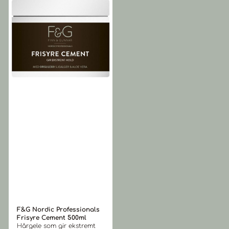
tilsatt herreserien
– UV-absorber. Aloe Vera –
ORGULEX™, en unik formel
beroligende. Organisk
kombinert med økologiske
ringblomstblomst –
urter og planteekstrakter
Fremmer hudreparasjon og
som representerer en
helbredelse.
milepæl i hud og hårpleie
til menn. Serien er utviklet
og skreddersydd til å
imøtekomme moderne
menns krav til riktig pleie
av hår, hodebunn og hud.
ORGULEX™ er vår unike og
patenterte formel for best
mulig hårpleie for men. Den
inneholder sink, aminosyrer
og B-vitaminer. Sink lindrer
irritasjon og forhindrer
flass i hodebunnen, samt
gir en frisk følelse i hår og
hodebunn. Den unike
blandingen av aminosyrer
er en ny teknologi for
avansert maskulin hårpleie.
Teknologien styrker
effektivt hårets struktur og
gir volum og glans, samt
F&G Nordic Professionals
motvirker hårtap og grått
Frisyre Cement 500ml
hår. B-vitaminer sammen
Hårgele som gir ekstremt