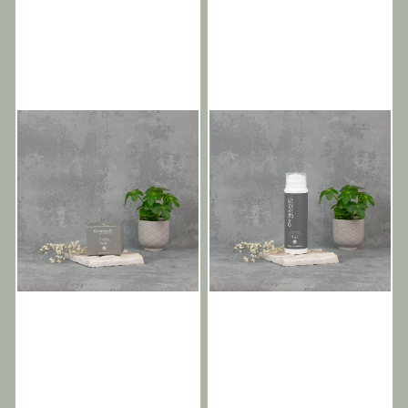
hold, ekstra tekstur og
i Storbritannia /
definisjon, matt finish, glatt
Stylingfordeler / Medium
påføring. Helsefordeler for
hold, krusete hår, naturlig
håret / Fuktighetsgivende
glans, forbedret
og pleiende, forbedrer
håndterbarhet.
hårstyrken, skånsom formel,
Helsefordeler for håret /
beskytter og mykgjør.
Fuktighetsbevaring,
Perfekt for / Kort til medium
forbedrer hårstyrken,
langt hår, fleksibelt hold
beskytter og mykgjør.
uten knas, styling med lav
Perfekt for / Kort hår,
glans. Styrke 7 Om Control
krøllete hår og krusete hår.
stylingserien. Organic Color
Styrke 9 Om Control
Systems Control Styling er
stylingserien. Organic Color
vårt utvalg av naturlige
Systems Control Styling er
stylingprodukter, designet
vårt utvalg av naturlige
for profesjonell bruk. Vi tror
stylingprodukter, designet
ikke på å bruke aerosoler
for profesjonell bruk. Vi tror
eller andre sterke kjemiske
ikke på å bruke aerosoler
ingredienser, det er derfor
eller andre sterke kjemiske
vi har utviklet vårt
ingredienser, det er derfor
toppmoderne
vi har utviklet vårt
klasseledende utvalg av
toppmoderne
stylingprodukter som gir
klasseledende utvalg av
enestående finish og glans.
stylingprodukter som gir
Fra et
enestående finish og glans.
varmebeskyttelsesprodukt
Fra et
som skiller seg ut, til volum,
varmebeskyttelsesprodukt
til en teksturert matt finish,
som skiller seg ut, til volum,