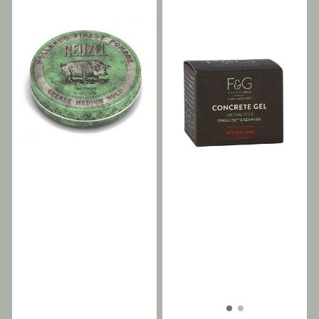
stylingserien. Organic Color
Appelsinhudsekstrakt Anti-
beroligende. Organisk
Systems Control Styling er
inflammatorisk. Økologisk
ringblomstblomst –
vårt utvalg av naturlige
grapefruktekstrakt
Fremmer hudreparasjon og
stylingprodukter, designet
Forfriskende og
helbredelse.
for profesjonell bruk. Vi tror
forfriskende egenskaper.
ikke på å bruke aerosoler
Naturlig tangekstrakt
eller andre sterke kjemiske
glansmiddel. Solsikkefrøolje
ingredienser, det er derfor
UV-absorber. Aloe Vera
vi har utviklet vårt
beroligende. Organisk
toppmoderne
ringblomstblomst Fremmer
klasseledende utvalg av
hudreparasjon og
stylingprodukter som gir
helbredelse.
enestående finish og glans.
Fra et
varmebeskyttelsesprodukt
som skiller seg ut, til volum,
til en teksturert matt finish,
vår Control stylingserie har
alt man trenger for å style
sitt hår med god
samvittighet da Control
produktene
er bærekraftige, med
økologiske råvarer og
selvsagt er Cruelty-Free.
Egenskaper og fordeler.
Komplett utvalg av
profesjonelle