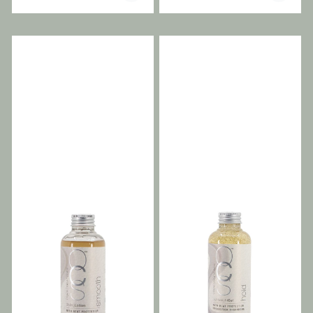
fuktighetsrike formel gir
som håret er full av naturlig
eksepsjonelt krøllminne,
bevegelse. Hurtigtørkende
anti-frizz og skinnende
og fuktighetsbestandig.
glans med medium hold.
Holder frisyren på plass
Alle Control produktene
uten å bli stiv eller bli
kommer uten pumpe, dette
klumpete. Perfekt for
da de er gjenbrukbare, og
oppsett, føning og
settes på ditt neste
hverdagsstyling som
produkt. Dermed sparer vi
trenger pålitelig
miljøet for unødvendig
holdbarhet. Alle Control
avfall. Husk derfor å bestille
produktene kommer uten
med pumpe som selges
pumpe, dette da de er
separat.
gjenbrukbare, og settes på
Why you’ll love Boost /
ditt neste produkt. Dermed
Bygger volum og fylde
sparer vi miljøet for
samt bidrar til å skape
unødvendig avfall. Husk
fyldigere hår ved å gi
derfor å bestille med
volum og løft fra roten og
pumpe som selges separat.
ut til lengden, noe som gjør
Why you’ll love Finale /
det ideelt for føning og
Setter den ferdige stilen -
volumgivende frisyrer .
Bidrar til å holde frisyrene
Fantastisk
på plass og gir pålitelig
grunnmursbygger - Boost
hold for å opprettholde
er en effekt
det ferdige utseendet
foundationbygger for
gjennom dagen. Fleksibelt
styling av oppsett. Bare
medium hold - Gir
påfør den i håret – føn i
stylingstøtte samtidig som
vei med hårføneren mellom
håret beholder sin