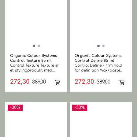
Organic Colour Systems
Organic Colour Systems
Control Texture 85 ml
Control Define 85 ml
Control Texture Texture er
Control Define - firm hold
et stylingprodukt med
for definition Wax/paste
medium hold,
med fast hold. Gir glans,
ekspertutviklet for å gi
tekstur og volum til håret
272,30
272,30
389,00
389,00
håret definisjon og tekstur.
samtidig som den temmer
Beriket med kvarts skaper
krusete hår. Et unikt
det den perfekte matte,
stylingprodukt med kastor
teksturerte finishen for et
olje, designet for å gi
stilig og naturlig utseende.
naturlig glans og definisjon
-30%
-30%
Medium hold / matt finish /
til hår og frisyre. Ideell for
tilfører fuktighet / perfekt
kort, tørt eller frizzy hår.
for kort hår / laget i
OPPSUMERT: Fast hold /
Storbritannia /
gir definisjon / perfekt for
OPPSUMERT:
kort, krusete hår / tilfører
Stylingfordeler / Medium
fuktighet / lett finish / laget