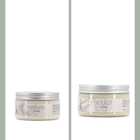
og fuktighetsbindende
fuktighetsbindende
strukturell støtte.
med varmebeskyttelse – for
ingredienser, bidrar den til
ingredienser gir den
eksempel Elevate eller
å støtte håret under
fleksibelt hold samtidig
Protect – for maksimal
varmestyling opptil 230 °C.
som den støtter håret
hårbeskyttelse. Kontroll /
Håret vil føles mykere,
under varmestyling opptil
Fleksibelt medium hold
glattere og lettere å style.
230 °C. Alle Control
som børster ut uten å
Alle Control produktene
produktene kommer uten
etterlate rester.
kommer uten pumpe, dette
pumpe, dette da de er
da de er gjenbrukbare, og
gjenbrukbare, og settes på
settes på ditt neste
ditt neste produkt. Dermed
produkt. Dermed sparer vi
sparer vi miljøet for
miljøet for unødvendig
unødvendig avfall. Husk
avfall. Husk derfor å bestille
derfor å bestille med
med pumpe som selges
pumpe som selges separat.
separat. Why you’ll love
Why you’ll love Hold / Gir
Smooth / Glatter ut og
fleksibelt hold og definisjon
kontrollerer krus
- Chondrus Crispus
- Polyquaternium-10 og PG-
(karragenan), en naturlig
hydroksyetylcellulose-
gelerende ingrediens
kokodimoniumklorid bidrar
hentet fra rød tang, bidrar
til å glatte ut håroverflaten
til lett hold og struktur
og forbedre
samtidig som den
håndterbarheten, noe som
opprettholder hårets
gir en glattere og mer
naturlige bevegelse og
kontrollert finish. Forbedrer
fleksibilitet. Forbedrer
håndterbarheten - Pleiende
glatthet og håndterbarhet
ingredienser bidrar til å
- Tilsatt glyserin bidrar til å
mykgjøre håret og forbedre
tiltrekke og beholde