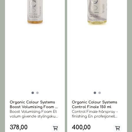
Organic Colour Systems
Organic Colour Systems
Boost Volumising Foam ...
Control Finale 150 ml
Boost Volumising Foam Et
Control Finale hårspray -
volum givende stylingskum
finishing En profesjonell
som gir volum, fylde og
finishing spray som gir
fleksibel stylingstøtte fra
medium hold og gir frisyren
378,00
400,00
rot til tupp. Boosts
langvarig hold samtidig