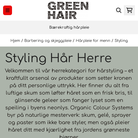
Hopp til innhold
Bærekraftig hårpleie
Hjem
/
Barbering og skjeggpleie
/
Hårpleie for menn
/
Styling
Styling Hår Herre
Velkommen til vår herrekategori for hårstyling – et
kraftfullt arsenal av produkter som setter kronen
på ditt personlige uttrykk. Her finner du alt fra
luftige skum som løfter håret som en frisk bris, til
glinsende geleer som fanger lyset som en
speiling i byens neonlys. Organic Colour Systems
byr på naturlige mesterverk: skum, gelé, sprayer
og paster som ikke bare styler, men også pleier
håret ditt med kjærlighet fra jordens grønneste
hjørner.