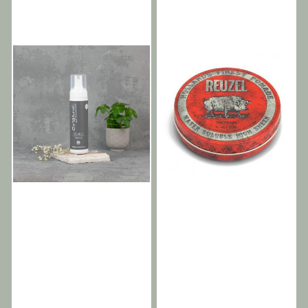
apparater og forbedrer
forårsaket av oppvarmede
Antioksidantegenskaper. En
Control Styling er vårt
hårglansen. Søt mandelolje
apparater og forbedrer
unik wax med lett/medium
utvalg av naturlige
– Tilstand og glans.
hårglansen. Søt mandelolje
hold med kastor- og
stylingprodukter, designet
Appelsinhudsekstrakt –
Tilstand og glans.
mandelolje designet for å
for profesjonell bruk. Vi tror
Anti-inflammatorisk.
Appelsinhudsekstrakt Anti-
gi ditt hår en skulpurelt
ikke på å bruke aerosoler
Økologisk
inflammatorisk. Økologisk
funky look. Kan brukes på
eller andre sterke kjemiske
grapefruktekstrakt –
grapefruktekstrakt
vått og tørt hår. Styrke 5
ingredienser, det er derfor
Forfriskende og
Forfriskende og
Om Control stylingserien.
vi har utviklet vårt
forfriskende egenskaper.
forfriskende egenskaper.
Organic Color Systems
toppmoderne
Naturlig tangekstrakt –
Naturlig tangekstrakt
Control Styling er vårt
klasseledende utvalg av
glansmiddel. Solsikkefrøolje
glansmiddel. Solsikkefrøolje
utvalg av naturlige
stylingprodukter som gir
– UV-absorber. Aloe Vera –
UV-absorber. Aloe Vera
stylingprodukter, designet
enestående finish og glans.
beroligende. Organisk
beroligende. Organisk
for profesjonell bruk. Vi tror
Fra et
ringblomstblomst –
ringblomstblomst Fremmer
ikke på å bruke aerosoler
varmebeskyttelsesprodukt
Fremmer hudreparasjon og
hudreparasjon og
eller andre sterke kjemiske
som skiller seg ut, til volum,
helbredelse.
helbredelse.
ingredienser, det er derfor
til en teksturert matt finish,
vi har utviklet vårt
vår Control stylingserie har
toppmoderne
alt man trenger for å style
klasseledende utvalg av
sitt hår med god
stylingprodukter som gir
samvittighet da Control
enestående finish og glans.
produktene
Fra et
er bærekraftige, med
varmebeskyttelsesprodukt
økologiske råvarer og
som skiller seg ut, til volum,
selvsagt er Cruelty-Free.
til en teksturert matt finish,
Egenskaper og fordeler.
vår Control stylingserie har
Komplett utvalg av
alt man trenger for å style
profesjonelle
sitt hår med god
stylingprodukter. Aerosolfri.