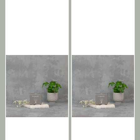
det ser mer kontrollert,
børsten å bevege seg
frisyrer. Fleksibelt,
og smidig grep - Gir håret
glatt og definert ut.
uanstrengt gjennom håret
omformbart hold - Gir
sterk stylingkontroll
Forsterker mykhet og
under føning, med
stylingkontroll samtidig
samtidig som den lar
glans - Fuktighetsbindende
langvarig støtte for frisyren.
som håret forblir
stilene forbli fleksible og
ingredienser som glyserin
Påfør og form - Gre en
medgjørlig, slik at frisyrene
justerbare. Skaper sterk
bidrar til å opprettholde
rikelig mengde inn i
kan omformes gjennom
tekstur og
fuktigheten i hårfibrene,
håndkletørket hår, form det
dagen. Innebygd
definisjon - Bidrar til å
noe som støtter mykhet og
på plass og la det tørke
støtte - Hydrolysert
forme og skape håret
sunn glans. Cocktail / Prøv
naturlig for en wet-look
hveteprotein bidrar til å
samtidig som den
å blande tre pumpetrykk
finish, eller style som ønsket
støtte hårfibrene samtidig
fremhever definisjonen, noe
med Smooth med ett
med føning. Cocktail / For
som det bidrar til forbedret
som gjør den ideell for
pumpetrykk med Gloss for
finere hår, prøv å fylle
spenst og støtte for
strukturerte korte frisyrer.
den ultimate,
Boost ved røttene og
frisyren. Forbedrer
Forbedrer grep og
velværevennlige finishen.
mellomlengdene og påfør
stylingkontrollen - Kvartsbergkrystall
kontroll - Kaolinleire bidrar
Kontroll / Fastere hold,
deretter Hold på
bidrar til å gi håret struktur
til å skape tekstur og grep
flott for alle hårtyper, men
mellomlengdene og
og grep, noe som gjør det
samtidig som den gir en
spesielt grovere teksturert
tuppene. Kontroll / Medium
enklere å forme og
matt finish, noe som støtter
hår som trenger ekstra
hold, flott for alle hårtyper,
skulpturere under styling.
sterk definisjon og struktur
fuktighet.
men spesielt for finere
Gir en naturlig
i håret. Lett å jobbe
teksturert hår som krever
finish - Etterlater håret
med - Castorisostearatsuccinat
stylingstøtte som ikke
definert og teksturert uten
bidrar til å forbedre
tynger ned håret.
å virke stivt eller overstylet.
produktets smørbarhet, slik
Formulert med
at leiren fordeles jevnt i
carnaubavoks for å oppnå
håret. Formulert med
100 % vegansk sertifisering
carnaubavoks for å oppnå
100 % vegansk sertifisering