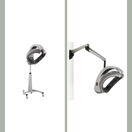
klimason (multifunksjons-
klimason (multifunksjons-
prosessor) med faste
prosessor) med faste
varmepunkter utsty­rt med
varmepunkter utsty­rt med
kraftige vifter for god
kraftige vifter for god
kontroll av luftmengde og
kontroll av luftmengde og
varmeintensitet. Brukervennlig
varmeintensitet. Brukervennlig
med oversiktlig display.
med oversiktlig display.
EFFEKTIV HJELP I tillegg til
EFFEKTIV HJELP I tillegg til
introduksjonen av
introduksjonen av
berøringsskjermkontrollsystemet,
berøringsskjermkontrollsystemet,
kan COSMO også skryte av
kan COSMO også skryte av
et nytt konsept for
et nytt konsept for
varmestråling gjennom
varmestråling gjennom
karbonmotstander og
karbonmotstander og
kraftig ventilasjon. Dette lar
kraftig ventilasjon. Dette lar
COSMO håndtere et bredt
COSMO håndtere et bredt
spekter av behandlinger
spekter av behandlinger
og redusere påføringstiden.
og redusere påføringstiden.
ENKEL ADMINISTRASJON
VEGGENHET I
Stor 6-tommers
veggarmversjonen drives
berøringsskjermen gjøt at
armaturen via en intern
du alltid har alt under
kontakt og dermed uten en
kontroll på de redigerbare
ekstern ledning. Dette
programmer med et enkelt
«roterende kontakt»-
trykk, selv under drift.
systemet gjør at armaturen
Takket være de 15
kan roteres og beveges
forhåndsinnstilte
uten begrensninger. ENKEL
programmene, kontrollert
ADMINISTRASJON Stor 6-