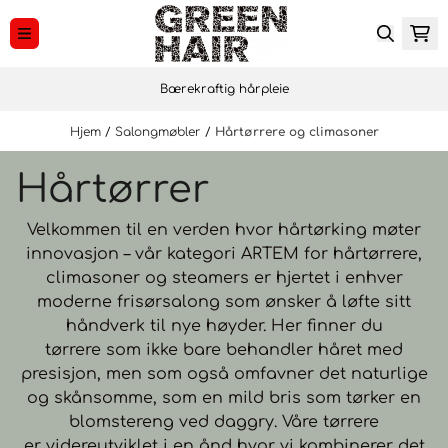
Hopp til innhold
Bærekraftig hårpleie
Hjem
/
Salongmøbler
/
Hårtørrere og climasoner
Hårtørrer
Velkommen til en verden hvor hårtørking møter
innovasjon – vår kategori ARTEM for hårtørrere,
climasoner og steamers er hjertet i enhver
moderne frisørsalong som ønsker å løfte sitt
håndverk til nye høyder. Her finner du
tørrere som ikke bare behandler håret med
presisjon, men som også omfavner det naturlige
og skånsomme, som en mild bris som tørker en
blomstereng ved daggry. Våre tørrere
er videreutviklet i en ånd hvor vi kombinerer det