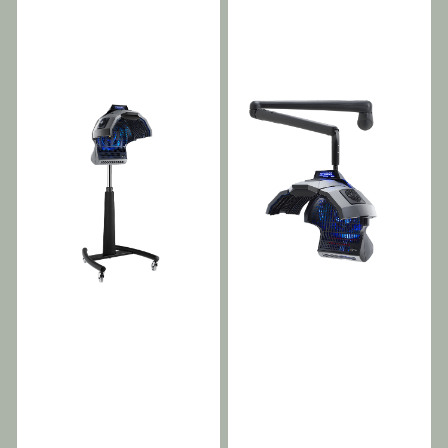
ventilasjonsnivåene. Perfekt
ventilasjonsnivåene. Perfekt
umiddelbar oppvarming. I
håret klart for alle typer
som hårtørrer, behandling
som hårtørrer, behandling
tillegg, sammenlignet med
styling. Gir allsidighet til
av kurer, farging og som
av kurer, farging og som
vanlige halogenresitorer,
salongbehandlinger.
permanentutvikler.
permanentutvikler.
har den følgende fordeler:
KARBONTEKNOLOGI
Svingbare armer som
Svingbare armer som
evne til å lagre gode
Cosmo er utstyrt med 5
gir varme og ventilasjon.
gir varme og ventilasjon.
mengder varme (derfor
karbonresistorer. Denne
Lavt
Lavt
mindre forbruk), langvarig,
teknologien varmer ikke
energiforbruk, kompakt,
energiforbruk, kompakt,
kan resirkuleres, har ingen
opp luften, men
allsidig og lydløs. RASK OG
allsidig og lydløs. RASK OG
termisk ekspansjon,
overflatene for å garantere
YTELSESFULLT Ozon, et
YTELSESFULLT Ozon, et
genererer ikke farlige
umiddelbar oppvarming. I
karakteristisk
karakteristisk
magnetfelt. Den genererte
tillegg, sammenlignet med
oksidasjonsmiddel for
oksidasjonsmiddel for
infrarøde strålingen
vanlige halogenresitorer,
kjemiske og naturlige
kjemiske og naturlige
aktiverer vannmolekylene
har den følgende fordeler:
produkter, med kontrollert
produkter, med kontrollert
direkte på hårets overflate,
evne til å lagre gode
utslipp, fremskynder
utslipp, fremskynder
tørker det skånsomt og
mengder varme (derfor
aktiveringen av
aktiveringen av
garanterer naturlig
mindre forbruk), langvarig,
behandlinger og reduserer
behandlinger og reduserer
fuktighet. De virker på
kan resirkuleres, har ingen
eksponeringstiden. Det gjør
eksponeringstiden. Det gjør
hodebunnen og genererer
termisk ekspansjon,
håret klart for alle typer
håret klart for alle typer
en avgiftende effekt.
genererer ikke farlige
styling. Gir allsidighet til
styling. Gir allsidighet til
HÅRVELVÆRE Den
magnetfelt. Den genererte
salongbehandlinger.
salongbehandlinger.
kontrollerte utslippet av
infrarøde strålingen
KOMPONENTENES
VEGGENHET I
negative ioner er gunstig,
aktiverer vannmolekylene
EFFEKTIVITET De 15
veggarmversjonen drives
ettersom det bryter ned
direkte på hårets overflate,
forhåndsinnstilte SPACE-
armaturen via en intern
vannmolekylene, som raskt
tørker det skånsomt og
programmene har alltid
kontakt og dermed uten en
absorberes av håret, noe
garanterer naturlig
komponentene i bevegelse
ekstern ledning. Dette
som får det til å tørke mye
fuktighet. De virker på
med forskjellige hastigheter,
«roterende kontakt»-
raskere, og dermed
hodebunnen og genererer
men kan justeres eller
systemet gjør at armaturen
utsettes det mindre for
en avgiftende effekt.