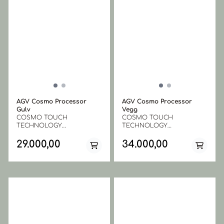
AGV Cosmo Processor
AGV Cosmo Processor
Gulv
Vegg
COSMO TOUCH
COSMO TOUCH
TECHNOLOGY
TECHNOLOGY
Multifunksjonell klimason
Multifunksjonell klimason
som er termoaktivator styrt
som er termoaktivator styrt
29.000,00
34.000,00
av en LCD-TFT-
av en LCD-TFT-
berøringsskjerm, 15
berøringsskjerm, 15
forhåndsinnstilte
forhåndsinnstilte
programmer, kraftig
programmer, kraftig
ventilasjon, utslipp av ozon
ventilasjon, utslipp av ozon
og negative ioner. Intuitiv,
og negative ioner. Intuitiv,
enkel å bruke og pålitelig.
enkel å bruke og pålitelig.
Passer for både tekniske
Passer foralle typer
behandlinger og
behandlinger og
tørking. Elektronisk
tørking. Elektronisk