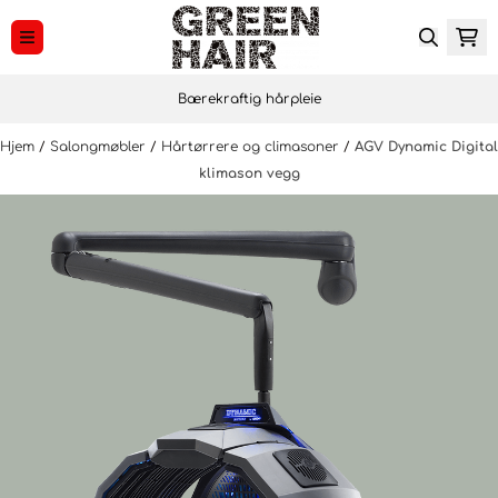
Hopp til innhold
Bærekraftig hårpleie
Hjem
/
Salongmøbler
/
Hårtørrere og climasoner
/
AGV Dynamic Digital
klimason vegg