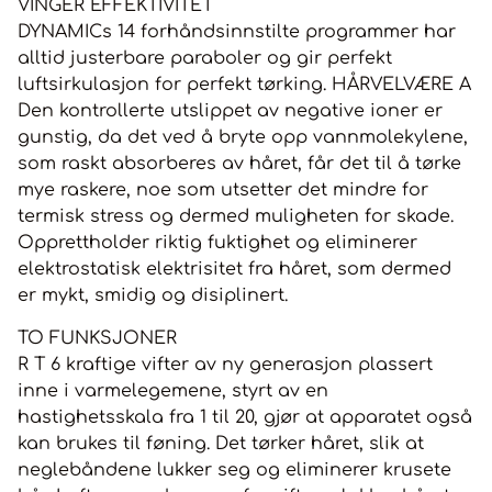
VINGER EFFEKTIVITET
DYNAMICs 14 forhåndsinnstilte programmer har
alltid justerbare paraboler og gir perfekt
luftsirkulasjon for perfekt tørking. HÅRVELVÆRE A
Den kontrollerte utslippet av negative ioner er
gunstig, da det ved å bryte opp vannmolekylene,
som raskt absorberes av håret, får det til å tørke
mye raskere, noe som utsetter det mindre for
termisk stress og dermed muligheten for skade.
Opprettholder riktig fuktighet og eliminerer
elektrostatisk elektrisitet fra håret, som dermed
er mykt, smidig og disiplinert.
TO FUNKSJONER
R T 6 kraftige vifter av ny generasjon plassert
inne i varmelegemene, styrt av en
hastighetsskala fra 1 til 20, gjør at apparatet også
kan brukes til føning. Det tørker håret, slik at
neglebåndene lukker seg og eliminerer krusete