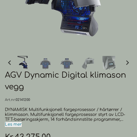
AGV Dynamic Digital klimason
vegg
Art.nr:
02141200
DYNAMISK Multifunksjonell fargeprosessor / hårtørrer /
klimmason. Multifunksjonell fargeprosessor styrt av LCD-
TFT-berøringsskjerm, 14 forhåndsinnstilte programmer,
automatisk bevegelse av de parabolske vingene, kraftig
Les mer
ventilasjon, ozon- og ionutslippsnegativer. Intuitiv, enkel å
bruke og pålitelig. Passer for både tekniske behandlinger