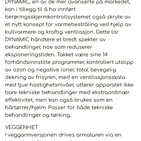
DYNAMIC, en av de mer avanserte på markedet,
raskt absorberes av håret, får det til å tørke mye raskere,
noe som utsetter det mindre for termisk stress og dermed
kan i tillegg til å ha innført
muligheten for skade. Opprettholder riktig fuktighet og
berøringsskjermkontrollsystemet også skryte av
eliminerer elektrostatisk elektrisitet fra håret, som dermed
er mykt, smidig og disiplinert. TO FUNKSJONER R T 6
et nytt konsept for varmebestråling ved hjelp av
kraftige vifter av ny generasjon plassert inne i
kullvarmere og kraftig ventilasjon. Dette lar
varmelegemene, styrt av en hastighetsskala fra 1 til 20, gjør
at apparatet også kan brukes til føning. Det tørker håret,
DYNAMIC håndtere et bredt spekter av
slik at neglebåndene lukker seg og eliminerer krusete hår.
behandlinger, noe som reduserer
Luften som kommer fra viftene lukker hårets
skjellag forsiktig, opprettholder fuktigheten og forbedrer
eksponeringstiden. Takket være sine 14
hårets glans, elastisitet og mykhet. DYNAMIC er et produkt
forhåndsinnstilte programmer, kontrollert utslipp
som fullt ut oppfyller alle behovene til den profesjonelle:
Øker og reduserer behandlingstiden mens apparatet er i
av ozon og negative ioner, total bevegelig
drift. Temperaturen kan endres i henhold til behov og
dekning av frisyren, med en ventilasjonsskala
behandlingskrav. Veksler og blander varme og luft for å
intensivere og opprettholde fuktigheten i håret over lengre
med tjue hastighetsnivåer, utfører apparatet ikke
tid, noe som forbedrer skjønnheten til krøllete, bølgete og
bare tekniske behandlinger med ekstraordinær
rett hår. Øker produktiviteten i salongarbeidet
effektivitet, men kan også brukes som en
hårtørrer/hjelm. Passer for både tekniske
behandlinger og tørking.
VEGGENHET
I veggarmversjonen drives armaturen via en