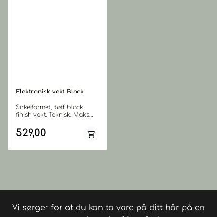
Elektronisk vekt Black
Sirkelformet, tøff black
finish vekt. Teknisk: Maks
kapasitet 5 kg. Velg mellom
gram og oz. Tare funksjon 1
529,00
gram feilmargin Glassplate
ø19 cm Batteri - 2x CR2032
(inkludert)
Vi sørger for at du kan ta vare på ditt hår på en