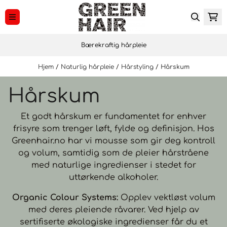
Hopp til innhold
Bærekraftig hårpleie
Hjem
/
Naturlig hårpleie
/
Hårstyling
/
Hårskum
Hårskum
Et godt hårskum er fundamentet for enhver
frisyre som trenger løft, fylde og definisjon. Hos
Greenhair.no har vi mousse som gir deg kontroll
og volum, samtidig som de pleier hårstråene
med naturlige ingredienser i stedet for
uttørkende alkoholer.
Organic Colour Systems:
Opplev vektløst volum
med deres pleiende råvarer. Ved hjelp av
sertifiserte økologiske ingredienser får du et