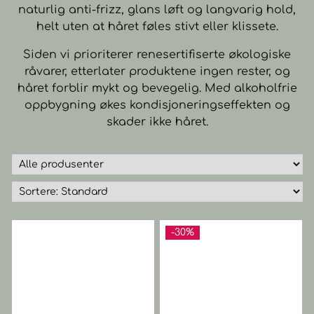
naturlig anti-frizz, glans løft og langvarig hold,
helt uten at håret føles stivt eller klissete.
Siden vi prioriterer renesertifiserte økologiske
råvarer, etterlater produktene ingen rester, og
håret forblir mykt og bevegelig. Med alkoholfrie
oppbygning økes kondisjoneringseffekten og
skader ikke håret.
-30%