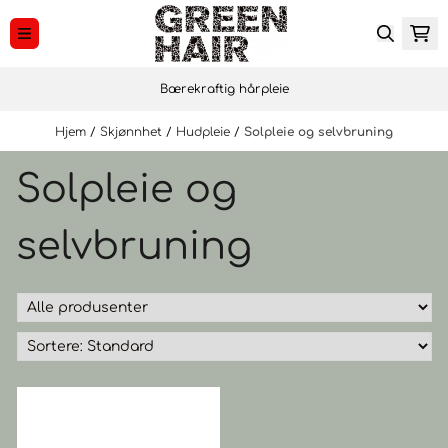
Hopp til innhold
Bærekraftig hårpleie
Hjem
/
Skjønnhet
/
Hudpleie
/
Solpleie og selvbruning
Solpleie og
selvbruning