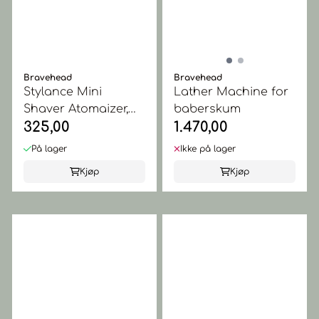
Bravehead
Bravehead
Stylance Mini
Lather Machine for
Shaver Atomaizer,
baberskum
325,00
1.470,00
Black
På lager
Ikke på lager
Kjøp
Kjøp