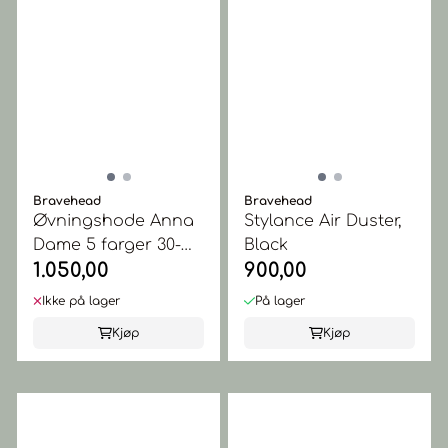
Bravehead
Bravehead
Øvningshode Anna
Stylance Air Duster,
Dame 5 farger 30-
Black
1.050,00
900,00
35cm
Ikke på lager
På lager
Kjøp
Kjøp