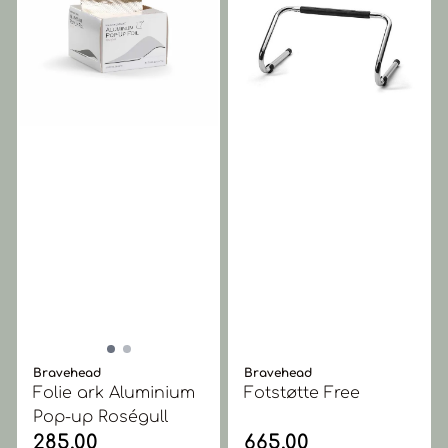
Bravehead
Bravehead
Folie ark Aluminium
Fotstøtte Free
Pop-up Roségull
285,00
665,00