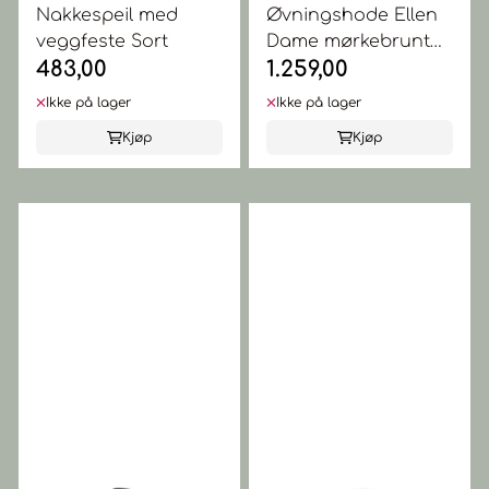
Nakkespeil med
Øvningshode Ellen
veggfeste Sort
Dame mørkebrunt
483,00
1.259,00
lang 45-50cm
Ikke på lager
Ikke på lager
Kjøp
Kjøp