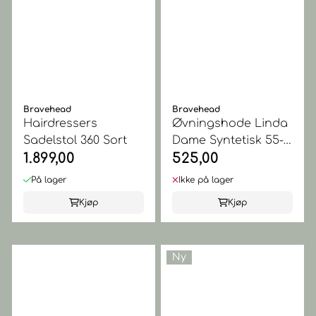
Bravehead
Bravehead
Hairdressers
Øvningshode Linda
Sadelstol 360 Sort
Dame Syntetisk 55-
1.899,00
525,00
60cm
På lager
Ikke på lager
Kjøp
Kjøp
Ny