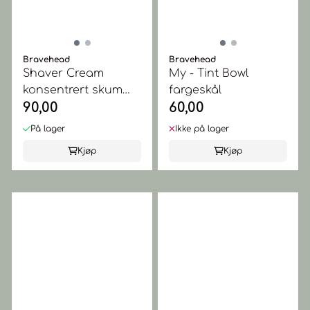
Bravehead
Bravehead
Shaver Cream
My - Tint Bowl
konsentrert skum
fargeskål
90,00
60,00
236 ml
På lager
Ikke på lager
Kjøp
Kjøp