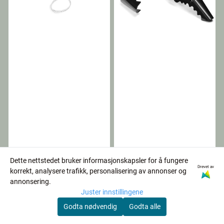
Dette nettstedet bruker informasjonskapsler for å fungere
Bravehead
Bravehead
Drevet av
korrekt, analysere trafikk, personalisering av annonser og
Hårstrikker silikon
Jawclips 3-parts
annonsering.
Clear
black
Juster innstillingene
35,00
65,00
Godta nødvendig
Godta alle
På lager
På lager