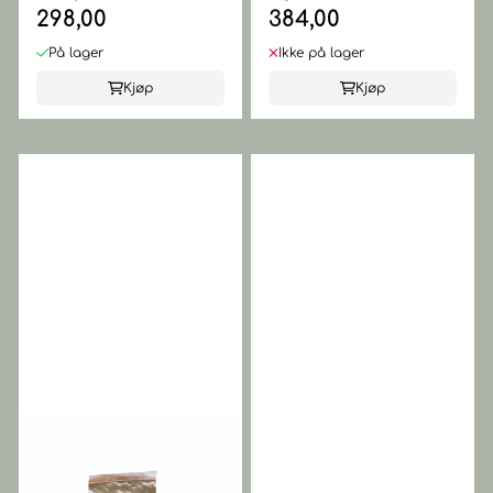
298,00
384,00
Green
På lager
Ikke på lager
Kjøp
Kjøp