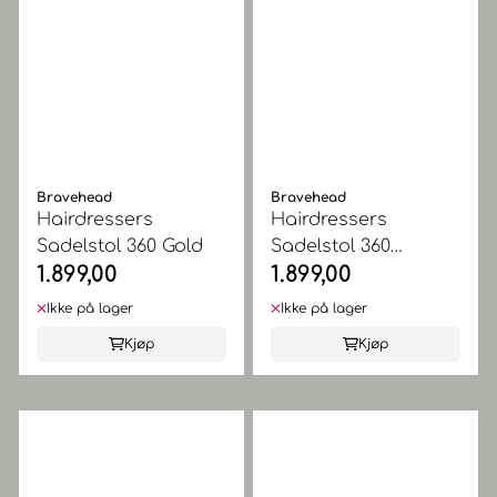
Bravehead
Bravehead
Hairdressers
Hairdressers
Sadelstol 360 Gold
Sadelstol 360
1.899,00
1.899,00
Orange
Ikke på lager
Ikke på lager
Kjøp
Kjøp