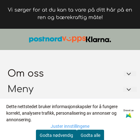
Vi sørger for at du kan ta vare på ditt hår på en
ren og bærekraftig måte!
Om oss
FRISØRGROSSISTEN AS
Meny
Trondheimsvegen 128
Forsendelse
Info
Dette nettstedet bruker informasjonskapsler for å fungere
2068 JESSHEIM
Drevet av
korrekt, analysere trafikk, personalisering av annonser og
Personvern
Forsendelse
Nyhetsbrev
Org. nr. 964555400
annonsering.
Om oss
Juster innstillingene
Personvern
Tlf:
45865479
Registrer deg for å motta nyheter og tilbud!
Godta nødvendig
Godta alle
Salgsbetingelser
E-post