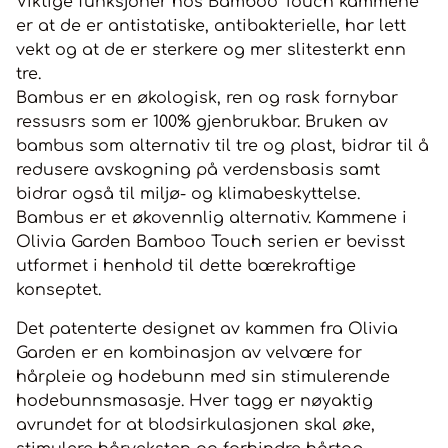
Viktige funksjoner hos Bamboo Touch kammene
er at de er antistatiske, antibakterielle, har lett
vekt og at de er sterkere og mer slitesterkt enn
tre.
Bambus er en økologisk, ren og rask fornybar
ressusrs som er 100% gjenbrukbar. Bruken av
bambus som alternativ til tre og plast, bidrar til å
redusere avskogning på verdensbasis samt
bidrar også til miljø- og klimabeskyttelse.
Bambus er et økovennlig alternativ. Kammene i
Olivia Garden Bamboo Touch serien er bevisst
utformet i henhold til dette bærekraftige
konseptet.
Det patenterte designet av kammen fra Olivia
Garden er en kombinasjon av velvære for
hårpleie og hodebunn med sin stimulerende
hodebunnsmasasje. Hver tagg er nøyaktig
avrundet for at blodsirkulasjonen skal øke,