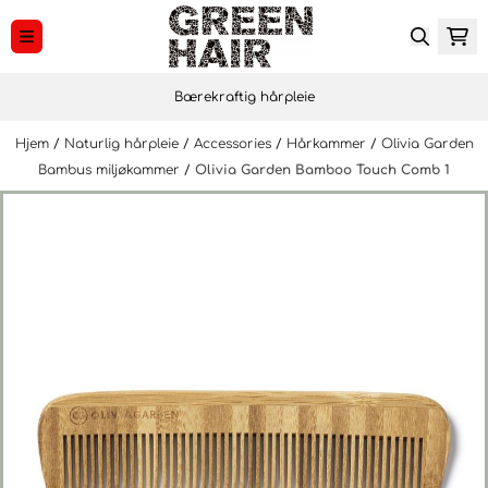
Hopp til innhold
Bærekraftig hårpleie
Hjem
/
Naturlig hårpleie
/
Accessories
/
Hårkammer
/
Olivia Garden
Bambus miljøkammer
/
Olivia Garden Bamboo Touch Comb 1