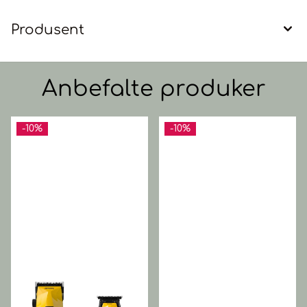
Produsent
Anbefalte produker
-10%
-10%