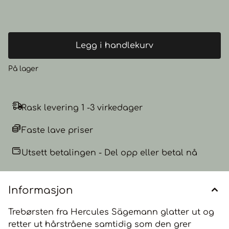
Tyskland av mutterved. Rene villsvinbørster er veldig milde
og skader ikke håret; de genererer ikke statisk elektrisitet.
Hårbørsten er veldig enkle å rengjøre. Fordeler: Villsvinbust
Elastiske polyamidnåler med kulepinner, varmebestandige
Selve børsten er laget av mutterved For alle hårtyper
Masserer hodebunn Løser opp floker
Legg i handlekurv
På lager
Rask levering 1 -3 virkedager
Faste lave priser
Utsett betalingen - Del opp eller betal nå
Informasjon
Trebørsten fra Hercules Sägemann glatter ut og
retter ut hårstråene samtidig som den grer