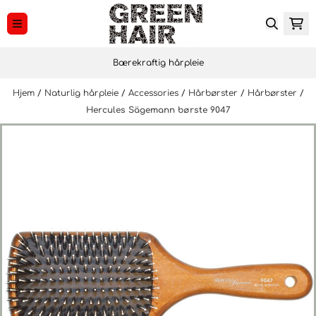
Hopp til innhold
Bærekraftig hårpleie
Hjem
/
Naturlig hårpleie
/
Accessories
/
Hårbørster
/
Hårbørster
/
Hercules Sägemann børste 9047