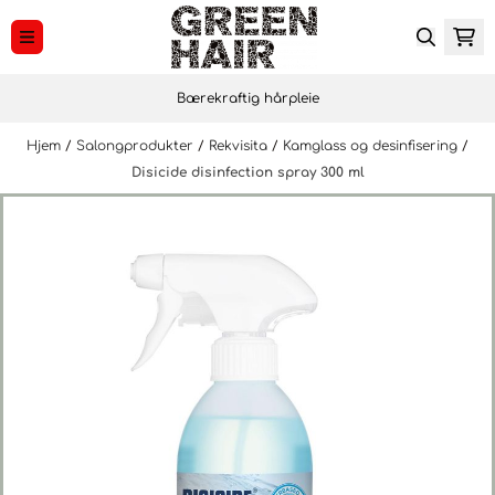
Hopp til innhold
Bærekraftig hårpleie
Hjem
/
Salongprodukter
/
Rekvisita
/
Kamglass og desinfisering
/
Disicide disinfection spray 300 ml