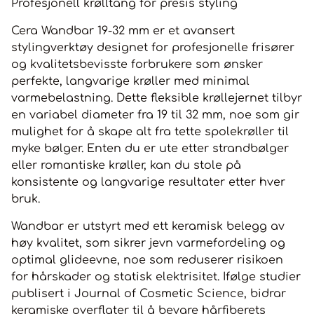
Professional i dag og løft din hårstyling til neste nivå med
Profesjonell krølltang for presis styling
et verktøy utviklet for perfeksjon. Fordeler: Ionteknologi
Automatisk avstengning etter ca. 60 min Kjølig tupp
Cera Wandbar 19-32 mm er et avansert
Omkretsen på krølltangen er 19-32 mm Ergonomisk vinkel
Tekniske funksjoner: Justerbar temperatur 80–210 °C Tønne:
stylingverktøy designet for profesjonelle frisører
Keramisk og turmalinbelegg Vekt: 220 g Ledning: Roterbar
og kvalitetsbevisste forbrukere som ønsker
ledning på 3 meter
perfekte, langvarige krøller med minimal
varmebelastning. Dette fleksible krøllejernet tilbyr
en variabel diameter fra 19 til 32 mm, noe som gir
mulighet for å skape alt fra tette spolekrøller til
myke bølger. Enten du er ute etter strandbølger
eller romantiske krøller, kan du stole på
konsistente og langvarige resultater etter hver
bruk.
Wandbar er utstyrt med ett keramisk belegg av
høy kvalitet, som sikrer jevn varmefordeling og
optimal glideevne, noe som reduserer risikoen
for hårskader og statisk elektrisitet. Ifølge studier
publisert i Journal of Cosmetic Science, bidrar
keramiske overflater til å bevare hårfiberets