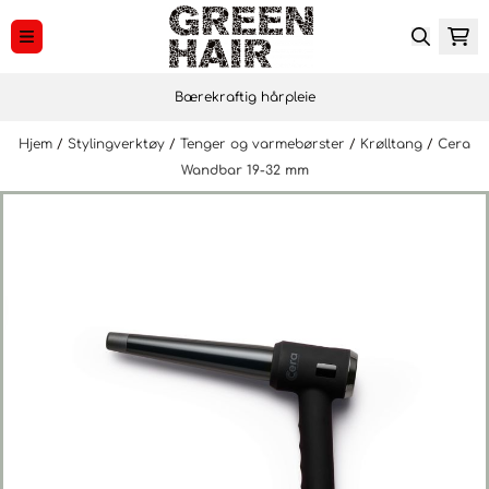
Hopp til innhold
Bærekraftig hårpleie
Hjem
/
Stylingverktøy
/
Tenger og varmebørster
/
Krølltang
/
Cera
Wandbar 19-32 mm