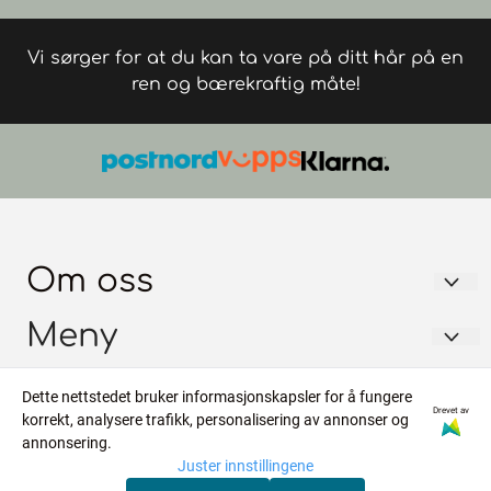
Vi sørger for at du kan ta vare på ditt hår på en
ren og bærekraftig måte!
Om oss
FRISØRGROSSISTEN AS
Meny
Trondheimsvegen 128
Forsendelse
Info
Dette nettstedet bruker informasjonskapsler for å fungere
2068 JESSHEIM
Drevet av
korrekt, analysere trafikk, personalisering av annonser og
Personvern
Forsendelse
Nyhetsbrev
Org. nr. 964555400
annonsering.
Om oss
Juster innstillingene
Personvern
Tlf:
45865479
Registrer deg for å motta nyheter og tilbud!