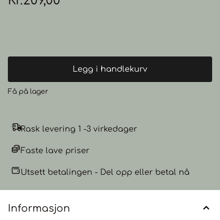
Kr.209,00
sikrer rask og sikker installasjon på flate, rene og tørre
overflater. Materiale: Slitesterk metall for en elegant og
langvarig design. Farge: Klassisk sort. Mål: Ø 64 mm for
perfekt passform. Montering: Selvklebende for problemfri
oppsett. Spesielt designet for Cera Digital Care og Cera
BLDC fønere.
Legg i handlekurv
Få på lager
Rask levering 1 -3 virkedager
Faste lave priser
Utsett betalingen - Del opp eller betal nå
Informasjon