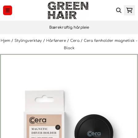
Hopp til innhold
Bærekraftig hårpleie
Hjem
/
Stylingverktøy
/
Hårfønere
/
Cera
/
Cera fønholder magnetisk -
Black