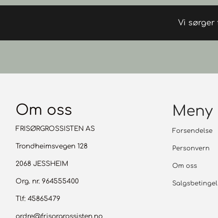
Vi sørger
Om oss
Meny
FRISØRGROSSISTEN AS
Forsendelse
Trondheimsvegen 128
Personvern
2068 JESSHEIM
Om oss
Org. nr. 964555400
Salgsbetingel
Tlf:
45865479
ordre@frisorgrossisten.no