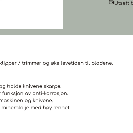
Utsett 
 klipper / trimmer og øke levetiden til bladene.
og holde knivene skarpe.
r funksjon av anti-korrosjon.
l maskinen og knivene.
e mineralolje med høy renhet.