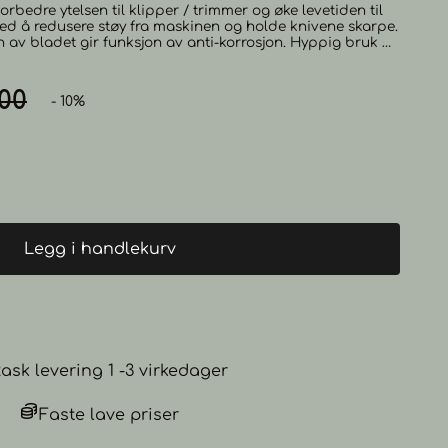
orbedre ytelsen til klipper / trimmer og øke levetiden til
bladet gir funksjon av anti-korrosjon. Hyppig bruk av
e. Oljen er en fargeløs, luktfri,
o dråper er nødvendig. Brukes
ggene, noe som vil få din klipper og trimmer til og yte
,00
- 10%
tid øke. Fungerer på alle maskiner. Kan med fordel også
sinfisering og sprayrens av dine
annelse. Brukerveiledning: Børst hår fra
ed en maskinrens, påfør noen dråper av JRL oljen og
ed en ren klut. Heng opp maskinen med bladene ned for og
forhindre olje fra og komme inn i maskinen.
Legg i handlekurv
ask levering 1 -3 virkedager
Faste lave priser