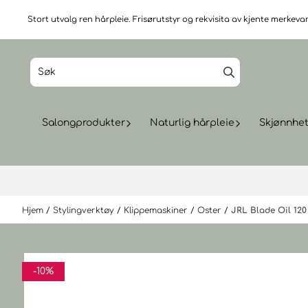
Hopp til innhold
Stort utvalg ren hårpleie. Frisørutstyr og rekvisita av kjente merkevare
Salongprodukter
Naturlig hårpleie
Skjønnhe
Hjem
/
Stylingverktøy
/
Klippemaskiner
/
Oster
/
JRL Blade Oil 120
-10%