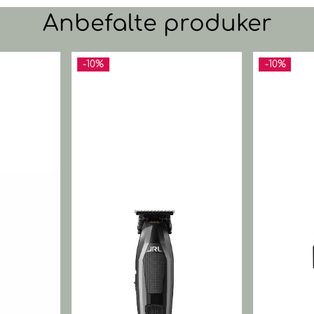
Anbefalte produker
-10%
-10%