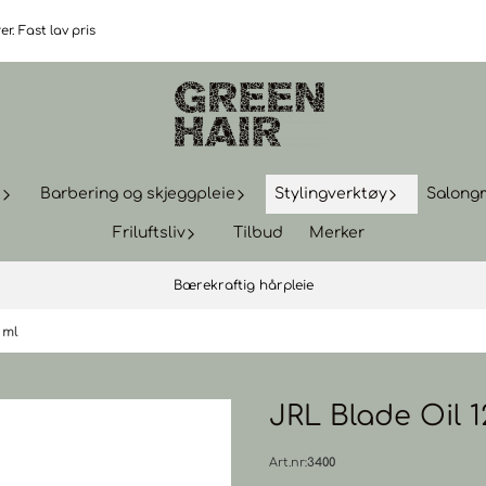
r. Fast lav pris
t
Barbering og skjeggpleie
Stylingverktøy
Salong
Friluftsliv
Tilbud
Merker
Bærekraftig hårpleie
 ml
JRL Blade Oil 1
Art.nr:
3400