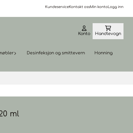
Kundeservice
Kontakt oss
Min konto
Logg inn
Konto
Handlevogn
møbler
Desinfeksjon og smittevern
Honning
20 ml