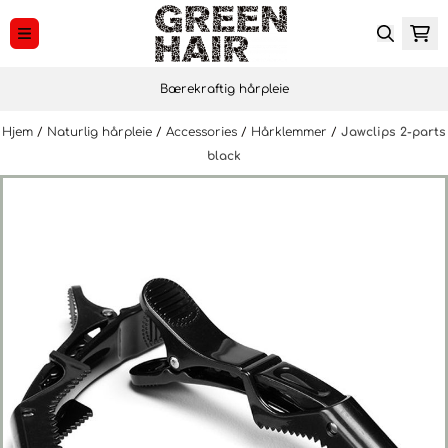
Hopp til innhold
Bærekraftig hårpleie
Hjem
/
Naturlig hårpleie
/
Accessories
/
Hårklemmer
/
Jawclips 2-parts
black