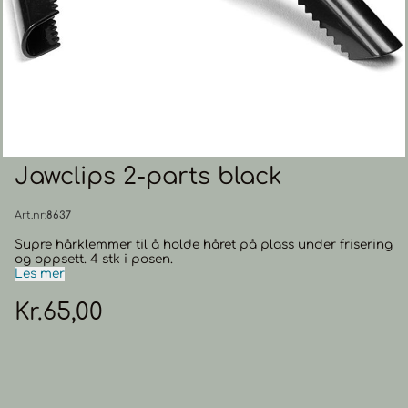
Jawclips 2-parts black
Art.nr:
8637
Supre hårklemmer til å holde håret på plass under frisering
og oppsett. 4 stk i posen.
Les mer
Kr.65,00