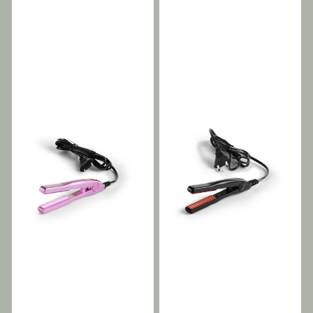
rettetangen og krølltangen!
Denne slanke, men kraftige
krølltangen er enkel og
brukervennlig, og gir
uendelige stylingmuligheter.
Bruk den på skjulte lag på
toppen av hodet for å
bygge like mye volum som
å rette håret uten floker og
produktopphopning.
Moderne LCD-display,
minneknapp og roterbar
krøllfri ledning på 3 meter.
Keramiske palter for
rask oppvarming og stabil
temperatur Fordeler:
Keramisk varmeelement
Ionteknologi Automatisk
avstenging etter ca. 60 min
Maks. temperaturknapp
Tekniske funksjoner:
Justerbar temperatur
130°C–230°C Plater:
Keramisk og turmalinbelegg
Plater: 23x90 mm flytende
Vekt: 250 g Ledning:
Svingbar, 3 meter