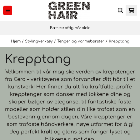
Hopp til innhold
Bærekraftig hårpleie
Hjem
/
Stylingverktøy
/
Tenger og varmebørster
/
Krepptang
Krepptang
Velkommen til vår magiske verden av krepptenger
fra Cera – verktøyene som forvandler ditt hår til et
kunstverk! Her finner du alt fra kraftfulle, proffe
krepptenger som danser med lokkene dine og
skaper bølger av eleganse, til fantastiske faste
modeller som holder stilen din like trofast som en
bestevenn gjennom dagen. Våre krepptenger er
som trofaste håndverkere, nøye utformet for å gi
deg perfekt krøll og glans som fanger lyset og
blikkene rundt deg.