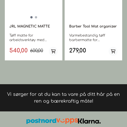
JRL MAGNETIC MATTE
Barber Tool Mat organizer
Tøff matte for
Varmebestandig tøff
arbeidsverktøy med
barbermatte for
magneter for praktisk og
arbeidsverktøy som
artig plassering av klippere
klippere, trimmere og
540,00
279,00
600,00
og trimmere. Detaljer: 3
varmestylingsverktøy
sterke magnetiske plater for
(rettetang/krølltang). Få en
klippere og trimmere.
arbeidsstasjon som holder
Sklisikker overflate holder
ditt arbeidsverktøy i orden.
verktøyene organisert.
Gir intrykk av en organisert
Slitesterk og lett å rengjøre.
arbeidsplass. Barber Tool
Varmebestandig opp til 360
MAt tåler opp til 200
grader. Mål: 35,5 cm x 22,85
°Celcius. Enkel å holde ren.
cm.
Om du får søl på matta,
Vi sørger for at du kan ta vare på ditt hår på en
bare skyll med vann og
tørk. Antiskli på de fleste
ren og bærekraftig måte!
overflater. Slitasjesterk.
Størrelse: 48x33 cm