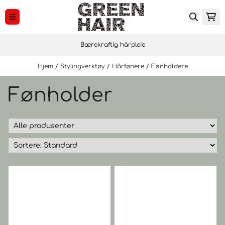
Hopp til innhold
Bærekraftig hårpleie
Hjem
/
Stylingverktøy
/
Hårfønere
/
Fønholdere
Fønholder