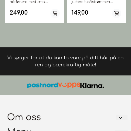
hårfønere med smal
justere lusftstrømmen.
dyse/tupp.
Farge - svart. Passer alle
våre hårfønere unntatt
249,00
149,00
Cera Ultralight, Parlux 385,
Parlux Advance og Parlux
Alyon.
Vi sørger for at du kan ta vare på ditt hår på en
ren og bærekraftig måte!
Om oss
FRISØRGROSSISTEN AS