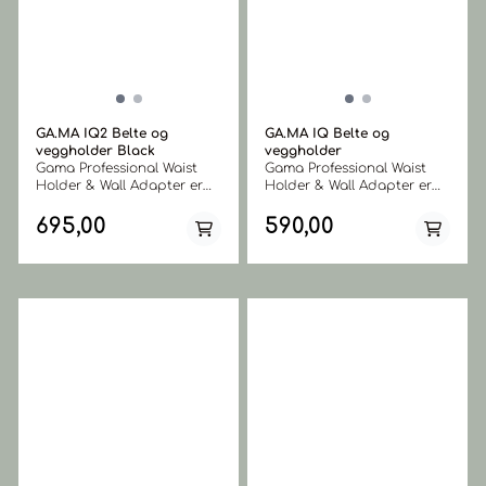
GA.MA IQ2 Belte og
GA.MA IQ Belte og
veggholder Black
veggholder
Gama Professional Waist
Gama Professional Waist
Holder & Wall Adapter er
Holder & Wall Adapter er
en profesjonell støtte for å
en profesjonell støtte for å
feste hårføneren Gama
feste hårføneren Gama
695,00
590,00
Professional iQ og iQ2
Professional iQ Perfetto til
Perfetto til beltet eller
beltet eller veggen. Et
veggen. Et elegant og
elegant og luksuriøst
luksuriøst tilbehør, tilpasset
tilbehør, tilpasset med
med gravering av Gama
gravering av Gama
Professional-logoen på
Professional-logoen på
kroppen. Laget av skinn.
kroppen. Laget av skinn.
Inne i pakken er det også
Inne i pakken er det også
alle komponentene for å
alle komponentene for å
kunne feste tilbehøret
kunne feste tilbehøret
sikkert til veggen.
sikkert til veggen.