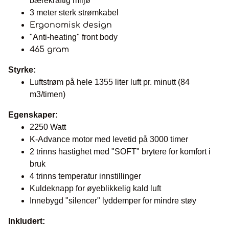
bærekraftig miljø
3 meter sterk strømkabel
Ergonomisk design
"Anti-heating" front body
465 gram
Styrke:
Luftstrøm på hele 1355 liter luft pr. minutt (84
m3/timen)
Egenskaper:
2250 Watt
K-Advance motor med levetid på 3000 timer
2 trinns hastighet med "SOFT" brytere for komfort i
bruk
4 trinns temperatur innstillinger
Kuldeknapp for øyeblikkelig kald luft
Innebygd "silencer" lyddemper for mindre støy
Inkludert: