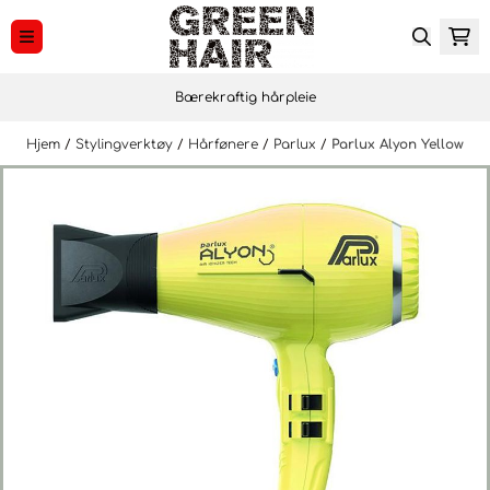
Hopp til innhold
Bærekraftig hårpleie
Hjem
/
Stylingverktøy
/
Hårfønere
/
Parlux
/
Parlux Alyon Yellow