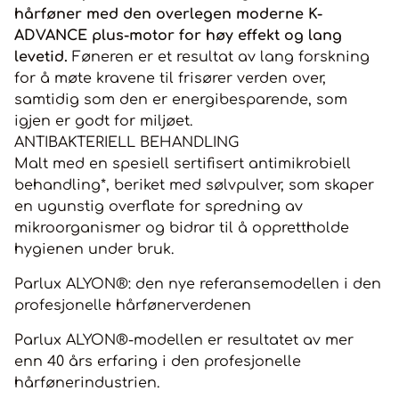
hastighet med "SOFT" brytere for komfort i bruk 4 trinns
hårføner med den overlegen moderne K-
temperatur innstillinger Kuldeknapp for øyeblikkelig kald
luft Innebygd "silencer" lyddemper for mindre støy
ADVANCE plus-motor for høy effekt og lang
Inkludert: 2 munnstykker - for presisjon og hurtighet.
levetid.
Føneren er et resultat av lang forskning
for å møte kravene til frisører verden over,
samtidig som den er energibesparende, som
igjen er godt for miljøet.
ANTIBAKTERIELL BEHANDLING
Malt med en spesiell sertifisert antimikrobiell
behandling*, beriket med sølvpulver, som skaper
en ugunstig overflate for spredning av
mikroorganismer og bidrar til å opprettholde
hygienen under bruk.
Parlux ALYON®: den nye referansemodellen i den
profesjonelle hårfønerverdenen
Parlux ALYON®-modellen er resultatet av mer
enn 40 års erfaring i den profesjonelle
hårfønerindustrien.