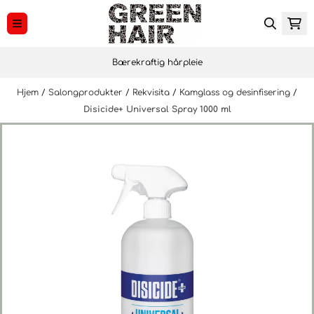
Hopp til innhold
Bærekraftig hårpleie
Hjem
/
Salongprodukter
/
Rekvisita
/
Kamglass og desinfisering
/
Disicide+ Universal Spray 1000 ml